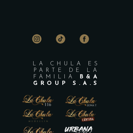
LA CHULA ES
PARTE DE LA
FAMILIA
B&A
GROUP S.A.S