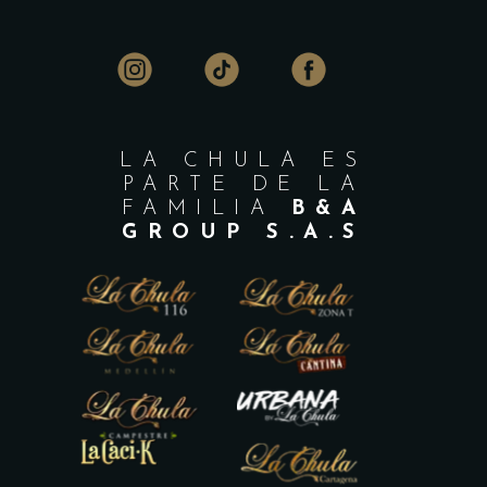
LA CHULA ES
PARTE DE LA
FAMILIA
B&A
GROUP S.A.S